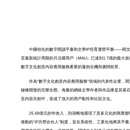
中國領先的數字閱讀平臺和文學IP培育運營平臺——閱文集
至最新統計周期的月活躍用戶（MAU）已達到1.7億的龐大規模
數字文化創意內容應用服務產業的蓬勃生機與廣闊前景。
作為“數字文化創意內容應用服務”領域的代表性企業，閱文集
鏈條開發的完整生態。海量的網絡文學作者與作品庫是其基石
至內容共創中，形成了強大的用戶黏性和社區文化。
25.68億元的年收入，則清晰地展現了其多元化的商業變現能力
推動的“IP共營合伙人”制度，旨在系統性、工業化地將其平臺上孵