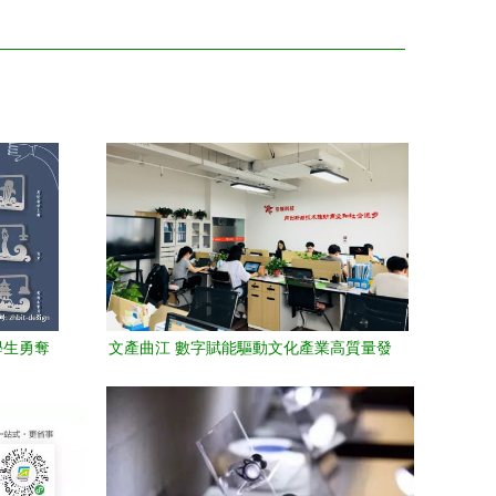
學生勇奪
文產曲江 數字賦能驅動文化產業高質量發
賽數字應用
展