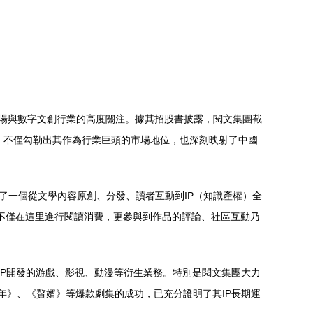
數字文創行業的高度關注。據其招股書披露，閱文集團截
，不僅勾勒出其作為行業巨頭的市場地位，也深刻映射了中國
文學內容原創、分發、讀者互動到IP（知識產權）全
僅在這里進行閱讀消費，更參與到作品的評論、社區互動乃
的游戲、影視、動漫等衍生業務。特別是閱文集團大力
《慶余年》、《贅婿》等爆款劇集的成功，已充分證明了其IP長期運