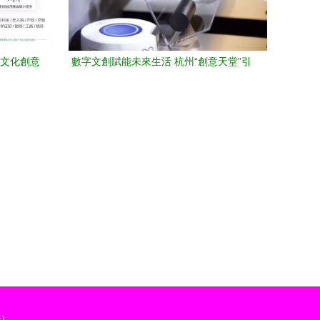
字文化創意
數字文創賦能未來生活 杭州“創意天堂”引
能用上
領產業創新實踐
)