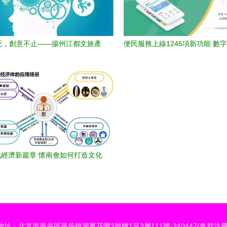
，創意不止——揚州江都文旅產
便民服務上線1246項新功能 數
設計大賽，5萬元大獎等你來拿！
內容應用服務，總有一樣您
經濟新篇章 懷南會如何打造文化
創意生態圈
地址：北京市平谷區平谷鎮迎賓花園3號樓1至3層111號-240447(集群注冊