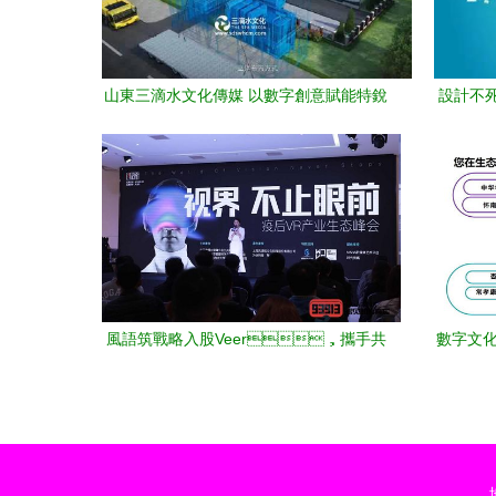
山東三滴水文化傳媒 以數字創意賦能特銳
設計不死
德工業機械動畫宣傳片
品創意
風語筑戰略入股Veer，攜手共
數字文化
推5G+VR數字展館新生態與數字文化創意
內容應用服務