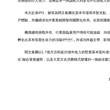
營價值的巨大潛力。這種從單一閱讀收入到多元IP生態收入的
本次赴港IPO，被視為閱文集團在資本市場尋求新支點
戶體驗，并繼續深化IP產業鏈開發與國際化布局。在當前國家大力
機遇總與挑戰并存。行業面臨著用戶增長可能放緩、內
孵化出具有長期生命力的頂級IP，并成功跨越文學、影
閱文集團以1.7億月活和超25億年收入的堅實基本面向
化”融合發展趨勢，以及大眾文化消費模式變遷的一個絕佳窗口。其