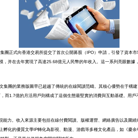
團正式向香港交易所提交了首次公開募股（IPO）申請，引發了資本市場與
，并在去年實現了高達25.68億元人民幣的年收入。這一系列亮眼數據
團的業務版圖早已超越了傳統的在線閱讀范疇。其核心優勢在于構建了一個從
，而1.7億的月活用戶則構成了這個生態最堅實的消費與互動基礎。用戶不
。收入來源主要包括在線付費閱讀、版權運營、網絡廣告以及圍繞IP開發
化的優質文學IP轉化為影視、動漫、游戲等多種文化產品，如