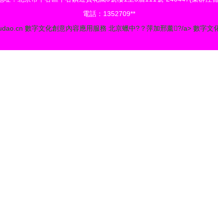
電話：1352709**
udao.cn
數字文化創意內容應用服務
北京蠟中?？萍加邢薰?/a>
數字文