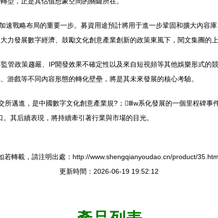
轉型，正是其估值想象空間的關鍵所在。
、加速戰略布局的重要一步。募資用途預計將用于進一步鞏固和擴大內容
發展數字經濟、鼓勵文化創意產業創新的政策東風下，閱文集團
容監管政策趨嚴、IP開發效果不確定性以及來自短視頻等其他娛樂形式的
視、游戲等不同內容形態的轉化壁壘，將是其未來發展的核心考驗。
港交所邁進，是中國數字文化創意產業規?；Ⅲw系化發展的一個里程碑
后續表現，將持續牽引著行業與市場的目光。
如若轉載，請注明出處：http://www.shengqianyoudao.cn/product/35.htm
更新時間：2026-06-19 19:52:12